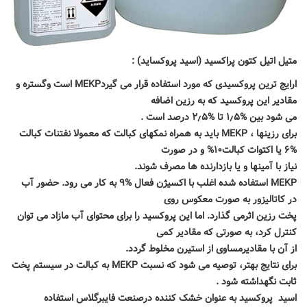
متیل اتیل کتون پراکسید (اسید پروکساید) :
ا
رایج ترین پروکسیدی که مورد استفاده قرار می گیرد
MEKP
است وگستره و
مقادیر این پروکسید که به رزین اضافه
می شود بین %۱
۵ تا %۲
٫
۵ درصد است .
٫
برای رزینها ،
MEKP
باید به همراه نمکهای کبالت که معمولا نفتنات کبالت
%۶ یا اکتوات کبالت۱۰% و در صورت
نیاز با آمینها و یا بازدارنده ها مصرف شوند.
MEKP
استفاده شده اغلب با اکسیژن فعال %۹ به کار می رود. حضور آب
در کاتالیزور به صورت معکوس روی
پخت رزین اثرمی گذارد. اما این پروکسید را برای محتوای آب مازاد می توان
کنترل کرد، به صورتی که مقادیر کمی
از آن با مقادیرمساوی از استیرن مخلوط گردد.
برای نتایج بهتر، توصیه می شود که نسبت
MEKP
به کبالت در سیستم پخت
ثابت نگهداشته شود .
اسید
پروکسید به عنوان خشک کننده درصنعت فایبرگلاس استفاده