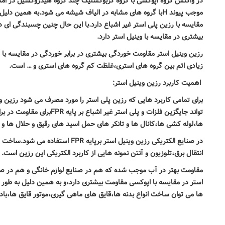
در واکنش گروه اپوکسی با گروه کربوکسلیک چند گروه هیدروکسیل در امتد
موجب پیوند
H
با گروه های مشابه در الیاف شیشه می شود.به همین دلیل
مقایسه با رزین پلی استر غیر اشباع دارد.با این حال چنین چسبندگی ای د
بیشتری در مقایسه با وینیل استر دارد
.
رزین وینیل استر مقاومت خوردگی بیشتری در برابر خوردگی در مقایسه با ر
زیادی اتم بین گروه های استری،غلظت کم گروه های استری و
…
است
.
اهمیت کاربرد رزین وینیل استر
:
برای تمامی کاربرد هایی که رزین پلی استر را مورد مصرف می شود رزین وین
تواند جایگزین فلزات و پلی استر غیر اشباع بر پایه
FPR
برای مقاومت در بر
ها،لوله کشی ها،کانال ها و تانکر های حمل اسید های رقیق و حلال ها و 
در صنایع الکتریکی رزین وینیل استر برپایه
FPR
استفاده می شود.ساخت اجز
انتقال برق،تلوزیون و آنتن نمونه هایی از کاربرد الکتریکی این رزین است
.
مقاومت بهتر در آب موجب شده که هم در صنایع لوازم خانگی و هم در صنای
استر در مقایسه با اپوکسی مقاومت بیشتری دارد،و به همین دلیل به طور
ها می توان ساخت انواع بدنه ها،قایق های ماهی گیری،موتور قایق ها،بادبا