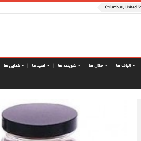
الیاف ها
حلال ها
شوینده ها
اسیدها
غذایی ها