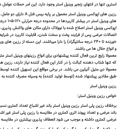
استری تنها در انتهای زنجیر وینیل استر وجود دارد. این امر حملات عوامل 
رزین های اپوکسی وینیل استر معمول بر پایه بیس فنل
A
دارای دو عامل 
های وینیل استر در بیشتر کاربردها در محدوده درجه حرارتی
۱۲۰-۱۰۵
درجه 
اپوکسی وینیل استر اصلاح شده با نوولاک دارای مکان های واکنش پذیری ب
اتصالات عرضی پس از فرایند پخت و سخت شدن، قابلیت کاربرد در شرایط خ
خورنده تا
۲۴۰
درجه سانتیگراد) را دارا میباشند. این دسته از رزین های وی
و انواع حلال ها می باشند
.
معمولا رایج ترین فعال کننده پیشنهادی برای انواع رزینهای وینیل استر مت
که تنها شتاب دهنده کبالت را در کنار این فعال کننده نیاز دارند، رزین ها
معمولا دی متیل آنیلین می باشد. در برخی مواقع این تسهیل کننده توسط ت
طبق مقادیر پیشنهاد شده (توسط تولید کننده) به وسیله مصرف کننده به 
رزین وینیل استر
خواص رزین وینیل استر
:
برخلاف رزین پلی استر رزین وینیل استر باند غیر اشباع تعداد کمتری نسبت
باند عرضی
و تعداد پیوند اتری کمتری در مقایسه با رزین پلی استر غیر اش
عرضی
کمتری داشته و موجب می شود انعطاف پذیری بیشتری در مقایسه با