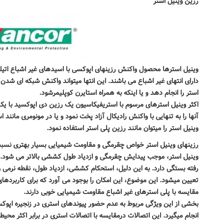
رزین وینیل استر
وینیل استرها محصول واکنش رزینهای اپوکسی با اسیدهای غیر اشباع اتیل
دارای انتهای غیر اشباع می باشند
.
این انتها میتواند واکنش شبکه ای شدن ر
استر را انجام دهد و یا اینکه به همراه استایرن کوپلیمرشود
.
اکثر وینیل استرهای مرسوم با استریفیکاسیون یک رزین دی اپوکسید با ی
آنها را به تنهایی با واکنش رادیکال آزاد پخت نمود و یا در مونومری مانن
وینیل استر را میتوان مانند رزین پلی استر استفاده نمود
.
رزینهای وینیل استر خواص چقرمگی و مقاومت شیمیایی بسیار بهتری نسبت 
وینیل استر، موجب پیدایش چقرمگی و ازدیاد طول کششی بالاتر می شود. جر
رفته بستگی دارد. به این دلیل، استحکام کششی، ازدیاد طول، نقطه نرمی 
تعیین میشود. این موضوع، این امکان را بوجود می آورد که برای کاربرد
مقایسه با پلی استرهای غیر اشباع مقاومت شیمیایی خوبی دارند
.
بخشی از این ویژگی مربوط به عدم حضور پیوندهای استری در زنجیره اپوکس
انجام میگیرد. این اتصالات درمقایسه با اتصالات استری در برابر اکثر محی