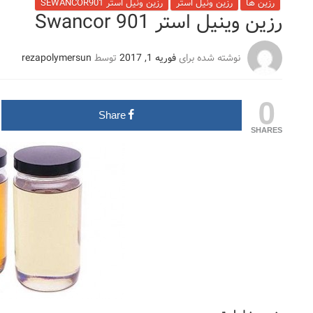
رزین ها
رزین ونیل استر
رزین ونیل استر SEWANCOR901
رزین وینیل استر Swancor 901
نوشته شده برای
فوریه 1, 2017
توسط
rezapolymersun
0
Share
SHARES