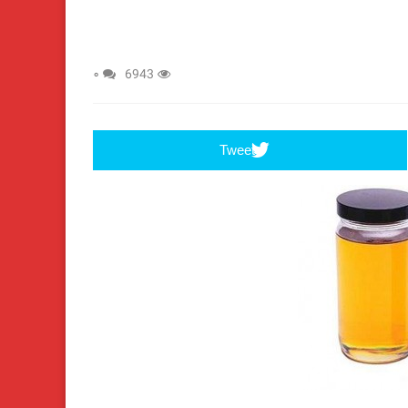
۰
6943
Tweet