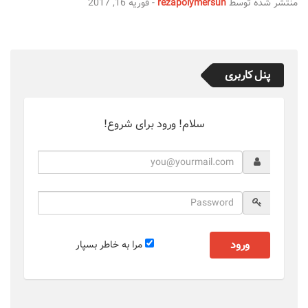
منتشر شده توسط
rezapolymersun
-
فوریه 16, 2017
پنل کاربری
سلام! ورود برای شروع!
ورود
مرا به خاطر بسپار